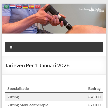
Ga
naar
de
inhoud
Fysiotherapie
Menu
de
Neckar-
Tarieven Per 1 Januari 2026
Ondiep
één
van
Specialisatie
Bedrag
de
Zitting
€ 45,00
grootste
fysiotherapie
Zitting Manueeltherapie
€ 60,00