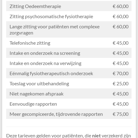
praktijken
Zitting Oedeemtherapie
€ 60,00
in
de
Zitting psychosomatische fysiotherapie
€ 60,00
omgeving
Lange zitting voor patiënten met complexe
€ 60,00
Utrecht
zorgvragen
Telefonische zitting
€ 45,00
Intake en onderzoek na screening
€ 45,00
Intake en onderzoek na verwijzing
€ 45,00
Eénmalig fysiotherapeutisch onderzoek
€ 70,00
Toeslag voor uitbehandeling
€ 25,00
Niet nagekomen afspraak
€ 45,00
Eenvoudige rapporten
€ 45,00
Meer gecompiceerde, tijdrovende rapporten
€ 75,00
Deze tarieven gelden voor patiënten, die
niet
verzekerd zijn