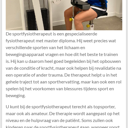
praktijken
in
de
omgeving
Utrecht
De sportfysiotherapeut is een gespecialiseerde
fysiotherapeut met master diploma. Hij weet precies wat
verschillende sporten van het lichaam en
bewegingsapparaat vragen en hoe dit het beste te trainen
is. Hij kan u daarom heel goed begeleiden bij het opbouwen
van de conditie of kracht, maar ook helpen bij revalidatie na
een operatie of ander trauma. De therapeut helpt u in het
gehele traject tot aan sporthervatting, maar kan ook een rol
spelen bij het voorkomen van blessures tijdens sport en
beweging.
U kunt bij de sportfysiotherapeut terecht als topsporter,
maar ook als amateur. De therapie wordt aangepast op het
niveau en de hulpvraag van de patiënt. Soms zullen ook
kinderen naar de sportfysiotherapeut gaan, wanneer sport