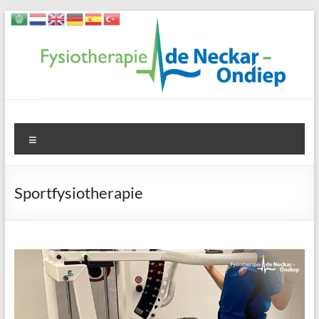
Ga
naar
de
inhoud
Fysiotherapie
Menu
de
Neckar-
Sportfysiotherapie
Ondiep
één
van
de
grootste
fysiotherapie