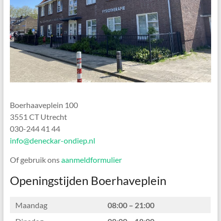
Boerhaaveplein 100
3551 CT Utrecht
030-244 41 44
info@deneckar-ondiep.nl
Of gebruik ons
aanmeldformulier
Openingstijden Boerhaveplein
Maandag
08:00 – 21:00