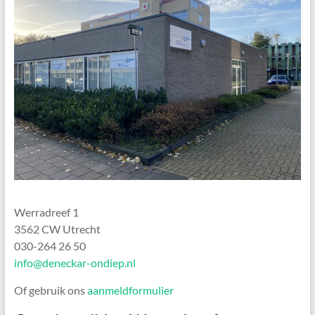
praktijken
in
de
omgeving
Utrecht
Werradreef 1
3562 CW Utrecht
030-264 26 50
info@deneckar-ondiep.nl
Of gebruik ons
aanmeldformulier