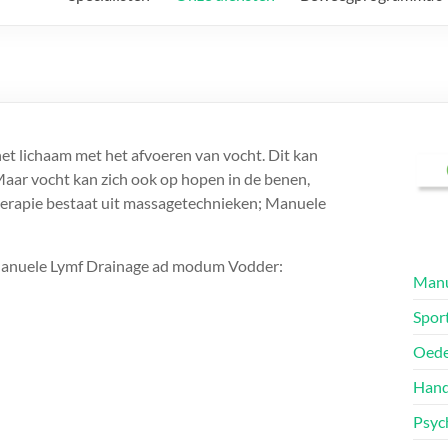
et lichaam met het afvoeren van vocht. Dit kan
 Maar vocht kan zich ook op hopen in de benen,
herapie bestaat uit massagetechnieken; Manuele
 Manuele Lymf Drainage ad modum Vodder:
Manu
Spor
Oede
Hand
Psyc