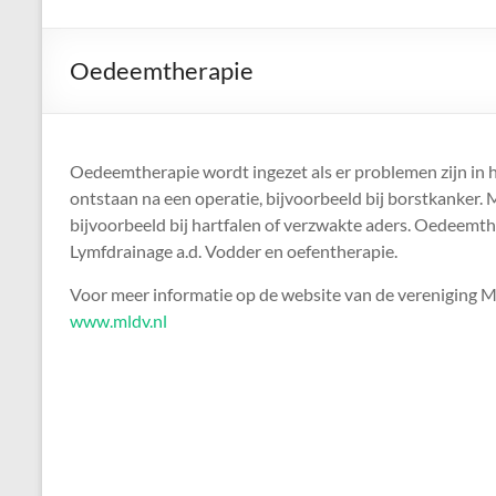
de
Neckar-
Oedeemtherapie
Ondiep
één
Oedeemtherapie wordt ingezet als er problemen zijn in h
van
ontstaan na een operatie, bijvoorbeeld bij borstkanker.
de
bijvoorbeeld bij hartfalen of verzwakte aders. Oedeemt
grootste
Lymfdrainage a.d. Vodder en oefentherapie.
fysiotherapie
praktijken
Voor meer informatie op de website van de vereniging
in
www.mldv.nl
de
omgeving
Utrecht