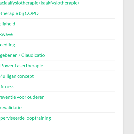
ciaalfysiotherapie (kaakfysiotherapie)
otherapie bij COPD
eligheid
kwave
eedling
agebenen / Claudicatio
 Power Lasertherapie
Mulligan concept
fitness
reventie voor ouderen
revalidatie
perviseerde looptraining