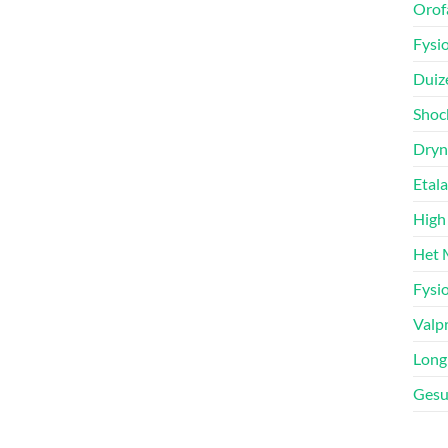
Orofa
Fysi
Duiz
Shoc
Dryn
Etal
High
Het 
Fysio
Valp
Long
Gesu