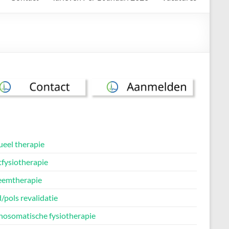
eel therapie
tfysiotherapie
emtherapie
/pols revalidatie
hosomatische fysiotherapie